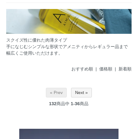
スクイズ性に優れた肉薄タイプ
手になじむシンプルな形状でアメニティからレギュラー品まで
幅広くご使用いただけます。
おすすめ順 |
価格順
|
新着順
« Prev
Next »
132
商品中
1-36
商品