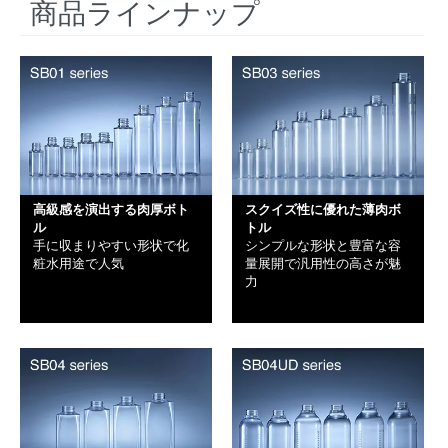
商品ラインナップ
高級感を演出する肉厚ボト
スクイズ性に優れた薄肉ボ
ル
トル
手に収まりやすい形状で化
シンプルな形状と豊富な容
粧水用途で人気
量展開で汎用性の高さが魅
力