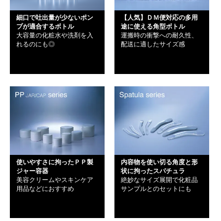
細口で吐出量が少ないポン
【人気】ＤＭ便対応の多用
プが適合するボトル
途に使える角型ボトル
大容量の化粧水や洗剤を入
運搬時の衝撃への耐久性、
れるのにも◎
配送に適したサイズ感
使いやすさに拘ったＰＰ製
内容物を使い切る角度と形
ジャー容器
状に拘ったスパチュラ
美容クリームやスキンケア
絶妙なサイズ展開で化粧品
用品などにおすすめ
サンプルとのセットにも