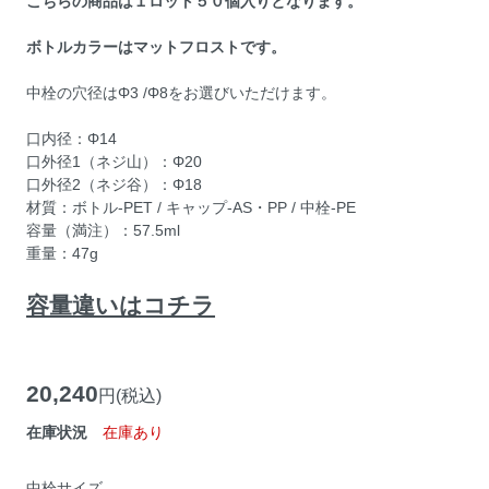
こちらの商品は１ロット５０個入りとなります。
ボトルカラーはマットフロストです。
中栓の穴径はΦ3 /Φ8をお選びいただけます。
口内径：Φ14
口外径1（ネジ山）：Φ20
口外径2（ネジ谷）：Φ18
材質：ボトル-PET / キャップ-AS・PP / 中栓-PE
容量（満注）：57.5ml
重量：47g
容量違いはコチラ
20,240
円(税込)
在庫状況
在庫あり
中栓サイズ