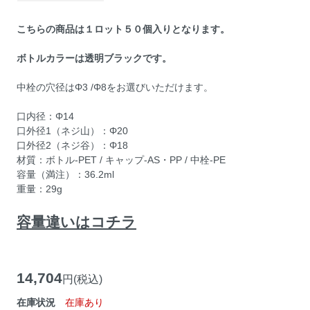
こちらの商品は１ロット５０個入りとなります。
ボトルカラーは透明ブラックです。
中栓の穴径はΦ3 /Φ8をお選びいただけます。
口内径：Φ14
口外径1（ネジ山）：Φ20
口外径2（ネジ谷）：Φ18
材質：ボトル-PET / キャップ-AS・PP / 中栓-PE
容量（満注）：36.2ml
重量：29g
容量違いはコチラ
14,704
円(税込)
在庫状況
在庫あり