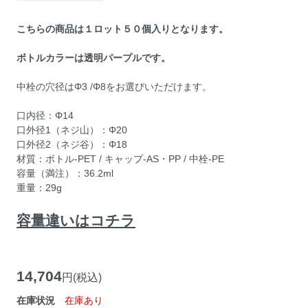
こちらの商品は１ロット５０個入りとなります。
ボトルカラーは透明パープルです。
中栓の穴径はΦ3 /Φ8をお選びいただけます。
口内径：Φ14
口外径1（ネジ山）：Φ20
口外径2（ネジ谷）：Φ18
材質：ボトル-PET / キャップ-AS・PP / 中栓-PE
容量（満注）：36.2ml
重量：29g
容量違いはコチラ
14,704
円(税込)
在庫状況
在庫あり